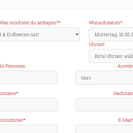
Pflichtfeld
Pflichtfeld
Was möchtest du anfragen?
*
Wunschdatum
*
Uhrzeit
Pflichtf
hl Personen
Anrede
lichtfeld
Pflichtfel
orname
*
Nachna
htfeld
Pflicht
fonnummer
*
E-Mail